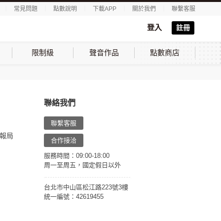
｜
常見問題
｜
點數說明
｜
下載APP
｜
關於我們
｜
聯繫客服
登入
註冊
限制級
聲音作品
點數商店
聯絡我們
聯繫客服
報局
合作接洽
服務時間：09:00-18:00
周一至周五，國定假日以外
台北市中山區松江路223號3樓
統一編號：42619455