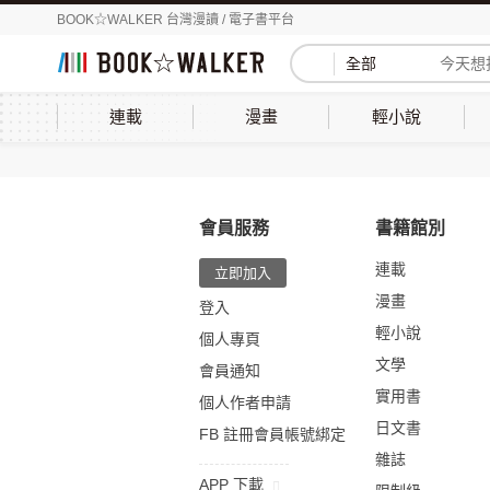
BOOK☆WALKER 台灣漫讀 / 電子書平台
全部
連載
漫畫
輕小說
會員服務
書籍館別
連載
立即加入
漫畫
登入
輕小說
個人專頁
文學
會員通知
實用書
個人作者申請
日文書
FB 註冊會員帳號綁定
雜誌
APP 下載