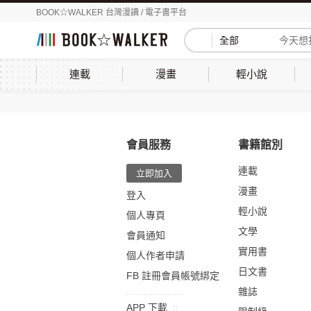
BOOK☆WALKER 台灣漫讀 / 電子書平台
全部
連載
漫畫
輕小說
會員服務
書籍館別
連載
立即加入
漫畫
登入
輕小說
個人專頁
文學
會員通知
實用書
個人作者申請
日文書
FB 註冊會員帳號綁定
雜誌
APP 下載