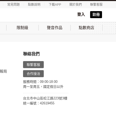
｜
常見問題
｜
點數說明
｜
下載APP
｜
關於我們
｜
聯繫客服
登入
註冊
限制級
聲音作品
點數商店
聯絡我們
聯繫客服
報局
合作接洽
服務時間：09:00-18:00
周一至周五，國定假日以外
台北市中山區松江路223號3樓
統一編號：42619455