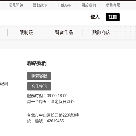
｜
常見問題
｜
點數說明
｜
下載APP
｜
關於我們
｜
聯繫客服
登入
註冊
限制級
聲音作品
點數商店
聯絡我們
聯繫客服
報局
合作接洽
服務時間：09:00-18:00
周一至周五，國定假日以外
台北市中山區松江路223號3樓
統一編號：42619455