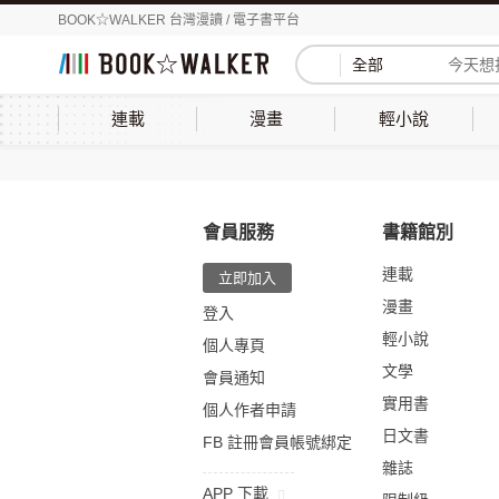
BOOK☆WALKER 台灣漫讀 / 電子書平台
全部
連載
漫畫
輕小說
會員服務
書籍館別
連載
立即加入
漫畫
登入
輕小說
個人專頁
文學
會員通知
實用書
個人作者申請
日文書
FB 註冊會員帳號綁定
雜誌
APP 下載