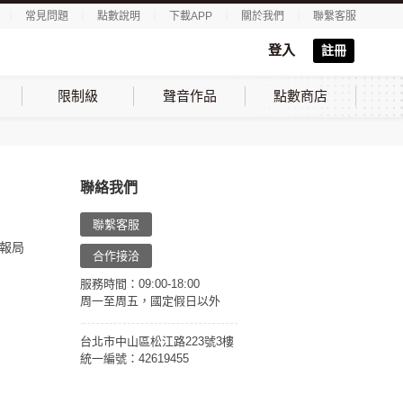
｜
常見問題
｜
點數說明
｜
下載APP
｜
關於我們
｜
聯繫客服
登入
註冊
限制級
聲音作品
點數商店
聯絡我們
聯繫客服
報局
合作接洽
服務時間：09:00-18:00
周一至周五，國定假日以外
台北市中山區松江路223號3樓
統一編號：42619455