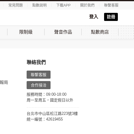
｜
常見問題
｜
點數說明
｜
下載APP
｜
關於我們
｜
聯繫客服
登入
註冊
限制級
聲音作品
點數商店
聯絡我們
聯繫客服
報局
合作接洽
服務時間：09:00-18:00
周一至周五，國定假日以外
台北市中山區松江路223號3樓
統一編號：42619455