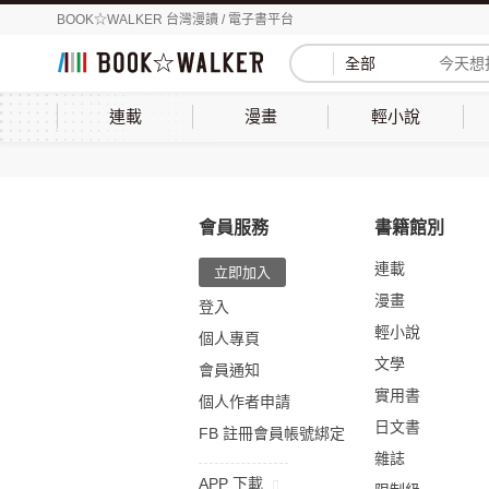
BOOK☆WALKER 台灣漫讀 / 電子書平台
全部
連載
漫畫
輕小說
會員服務
書籍館別
連載
立即加入
漫畫
登入
輕小說
個人專頁
文學
會員通知
實用書
個人作者申請
日文書
FB 註冊會員帳號綁定
雜誌
APP 下載