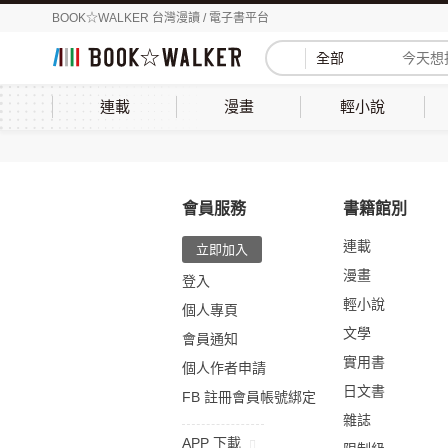
BOOK☆WALKER 台灣漫讀 / 電子書平台
全部
連載
漫畫
輕小說
會員服務
書籍館別
連載
立即加入
漫畫
登入
輕小說
個人專頁
文學
會員通知
實用書
個人作者申請
日文書
FB 註冊會員帳號綁定
雜誌
APP 下載