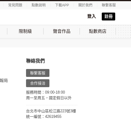
｜
常見問題
｜
點數說明
｜
下載APP
｜
關於我們
｜
聯繫客服
登入
註冊
限制級
聲音作品
點數商店
聯絡我們
聯繫客服
報局
合作接洽
服務時間：09:00-18:00
周一至周五，國定假日以外
台北市中山區松江路223號3樓
統一編號：42619455