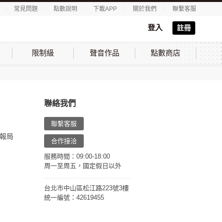
｜
常見問題
｜
點數說明
｜
下載APP
｜
關於我們
｜
聯繫客服
登入
註冊
限制級
聲音作品
點數商店
聯絡我們
聯繫客服
報局
合作接洽
服務時間：09:00-18:00
周一至周五，國定假日以外
台北市中山區松江路223號3樓
統一編號：42619455