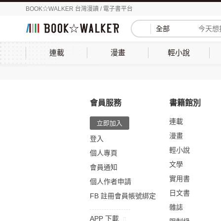
BOOK☆WALKER 台灣漫讀 / 電子書平台
全部
連載
漫畫
輕小說
會員服務
書籍館別
連載
立即加入
漫畫
登入
輕小說
個人專頁
文學
會員通知
實用書
個人作者申請
日文書
FB 註冊會員帳號綁定
雜誌
APP 下載