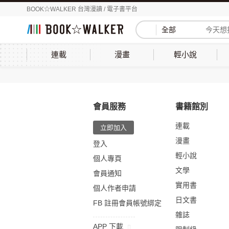
BOOK☆WALKER 台灣漫讀 / 電子書平台
全部
連載
漫畫
輕小說
會員服務
書籍館別
連載
立即加入
漫畫
登入
輕小說
個人專頁
文學
會員通知
實用書
個人作者申請
日文書
FB 註冊會員帳號綁定
雜誌
APP 下載