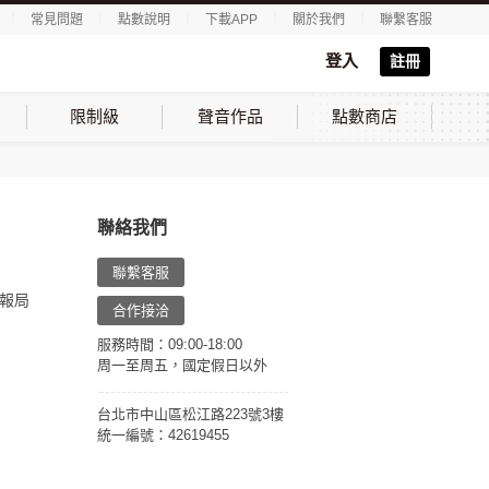
｜
常見問題
｜
點數說明
｜
下載APP
｜
關於我們
｜
聯繫客服
登入
註冊
限制級
聲音作品
點數商店
聯絡我們
聯繫客服
報局
合作接洽
服務時間：09:00-18:00
周一至周五，國定假日以外
台北市中山區松江路223號3樓
統一編號：42619455