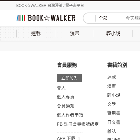
BOOK☆WALKER 台灣漫讀 / 電子書平台
全部
連載
漫畫
輕小說
會員服務
書籍館別
連載
立即加入
漫畫
登入
輕小說
個人專頁
文學
會員通知
實用書
個人作者申請
日文書
FB 註冊會員帳號綁定
雜誌
APP 下載