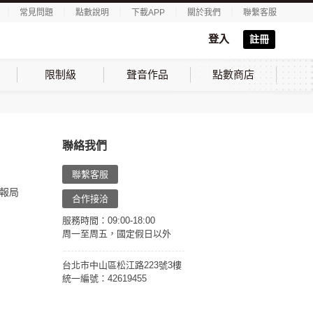
｜
常見問題
｜
點數說明
｜
下載APP
｜
關於我們
｜
聯繫客服
登入
註冊
限制級
聲音作品
點數商店
聯絡我們
聯繫客服
報局
合作接洽
服務時間：09:00-18:00
周一至周五，國定假日以外
台北市中山區松江路223號3樓
統一編號：42619455