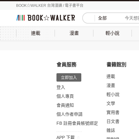
BOOK☆WALKER 台灣漫讀 / 電子書平台
全部
連載
漫畫
輕小說
會員服務
書籍館別
連載
立即加入
漫畫
登入
輕小說
個人專頁
文學
會員通知
實用書
個人作者申請
日文書
FB 註冊會員帳號綁定
雜誌
APP 下載