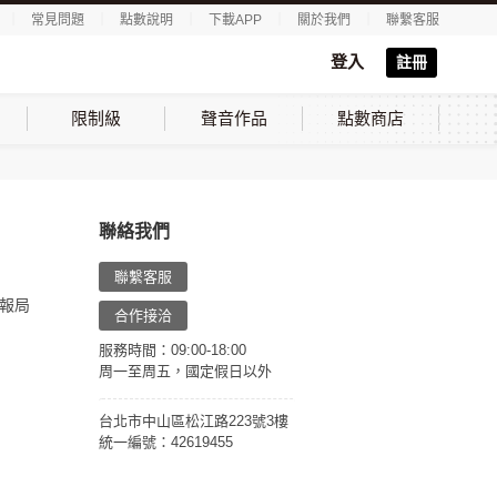
｜
常見問題
｜
點數說明
｜
下載APP
｜
關於我們
｜
聯繫客服
登入
註冊
限制級
聲音作品
點數商店
聯絡我們
聯繫客服
報局
合作接洽
服務時間：09:00-18:00
周一至周五，國定假日以外
台北市中山區松江路223號3樓
統一編號：42619455