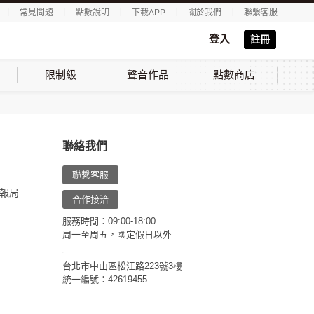
｜
常見問題
｜
點數說明
｜
下載APP
｜
關於我們
｜
聯繫客服
登入
註冊
限制級
聲音作品
點數商店
聯絡我們
聯繫客服
報局
合作接洽
服務時間：09:00-18:00
周一至周五，國定假日以外
台北市中山區松江路223號3樓
統一編號：42619455