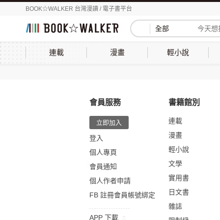
BOOK☆WALKER 台灣漫讀 / 電子書平台
全部
連載
漫畫
輕小說
會員服務
書籍館別
連載
立即加入
漫畫
登入
輕小說
個人專頁
文學
會員通知
實用書
個人作者申請
日文書
FB 註冊會員帳號綁定
雜誌
APP 下載