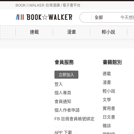
BOOK☆WALKER 台灣漫讀 / 電子書平台
全部
連載
漫畫
輕小說
會員服務
書籍館別
連載
立即加入
漫畫
登入
輕小說
個人專頁
文學
會員通知
實用書
個人作者申請
日文書
FB 註冊會員帳號綁定
雜誌
APP 下載