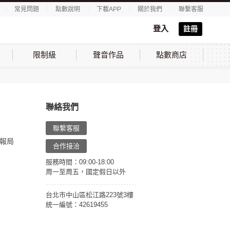
｜
常見問題
｜
點數說明
｜
下載APP
｜
關於我們
｜
聯繫客服
登入
註冊
限制級
聲音作品
點數商店
聯絡我們
聯繫客服
報局
合作接洽
服務時間：09:00-18:00
周一至周五，國定假日以外
台北市中山區松江路223號3樓
統一編號：42619455