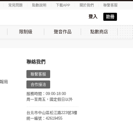
｜
常見問題
｜
點數說明
｜
下載APP
｜
關於我們
｜
聯繫客服
登入
註冊
限制級
聲音作品
點數商店
聯絡我們
聯繫客服
報局
合作接洽
服務時間：09:00-18:00
周一至周五，國定假日以外
台北市中山區松江路223號3樓
統一編號：42619455