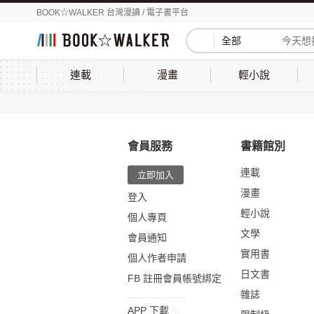
BOOK☆WALKER 台灣漫讀 / 電子書平台
全部
連載
漫畫
輕小說
會員服務
書籍館別
連載
立即加入
漫畫
登入
輕小說
個人專頁
文學
會員通知
實用書
個人作者申請
日文書
FB 註冊會員帳號綁定
雜誌
APP 下載