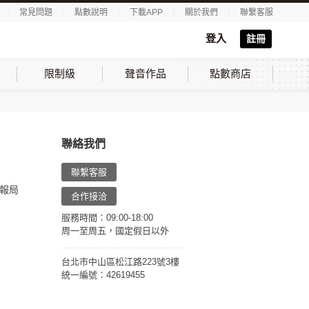
｜
常見問題
｜
點數說明
｜
下載APP
｜
關於我們
｜
聯繫客服
登入
註冊
限制級
聲音作品
點數商店
聯絡我們
聯繫客服
報局
合作接洽
服務時間：09:00-18:00
周一至周五，國定假日以外
台北市中山區松江路223號3樓
統一編號：42619455