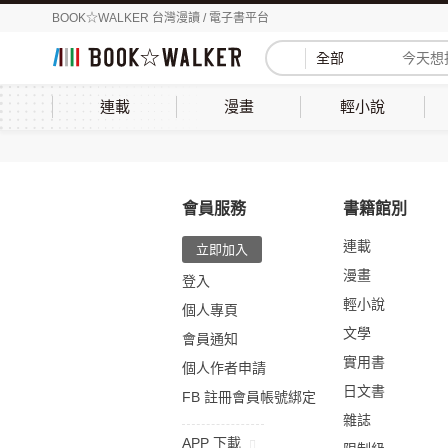
BOOK☆WALKER 台灣漫讀 / 電子書平台
全部
連載
漫畫
輕小說
會員服務
書籍館別
連載
立即加入
漫畫
登入
輕小說
個人專頁
文學
會員通知
實用書
個人作者申請
日文書
FB 註冊會員帳號綁定
雜誌
APP 下載