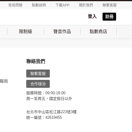
｜
常見問題
｜
點數說明
｜
下載APP
｜
關於我們
｜
聯繫客服
登入
註冊
限制級
聲音作品
點數商店
聯絡我們
聯繫客服
報局
合作接洽
服務時間：09:00-18:00
周一至周五，國定假日以外
台北市中山區松江路223號3樓
統一編號：42619455