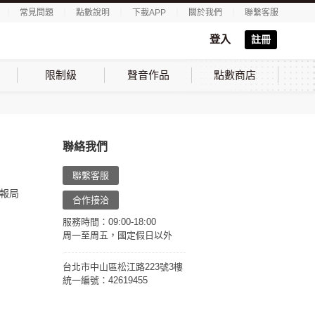
｜
常見問題
｜
點數說明
｜
下載APP
｜
關於我們
｜
聯繫客服
登入
註冊
限制級
聲音作品
點數商店
聯絡我們
聯繫客服
報局
合作接洽
服務時間：09:00-18:00
周一至周五，國定假日以外
台北市中山區松江路223號3樓
統一編號：42619455