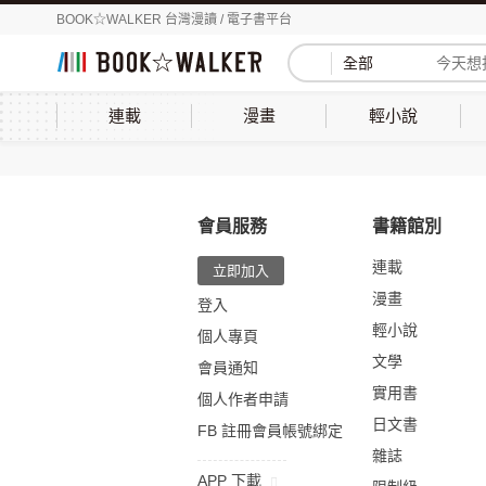
BOOK☆WALKER 台灣漫讀 / 電子書平台
全部
連載
漫畫
輕小說
會員服務
書籍館別
連載
立即加入
漫畫
登入
輕小說
個人專頁
文學
會員通知
實用書
個人作者申請
日文書
FB 註冊會員帳號綁定
雜誌
APP 下載