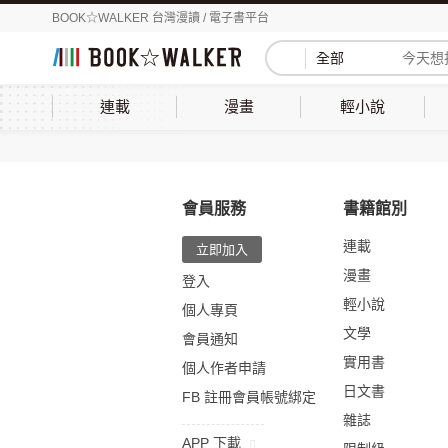
BOOK☆WALKER 台灣漫讀 / 電子書平台
全部
連載
漫畫
輕小說
會員服務
書籍館別
連載
立即加入
漫畫
登入
輕小說
個人專頁
文學
會員通知
實用書
個人作者申請
日文書
FB 註冊會員帳號綁定
雜誌
APP 下載