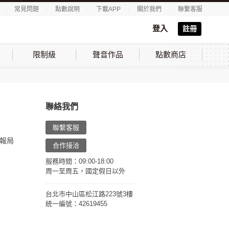
｜
常見問題
｜
點數說明
｜
下載APP
｜
關於我們
｜
聯繫客服
登入
註冊
限制級
聲音作品
點數商店
聯絡我們
聯繫客服
報局
合作接洽
服務時間：09:00-18:00
周一至周五，國定假日以外
台北市中山區松江路223號3樓
統一編號：42619455