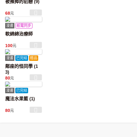
被擦掉的初戀 (9)
68
元
漫畫
紙電同步
軟綿綿治療師
100
元
漫畫
已完結
贈品
鄰座的怪同學 (1
3)
80
元
漫畫
已完結
魔法水果籃 (1)
80
元