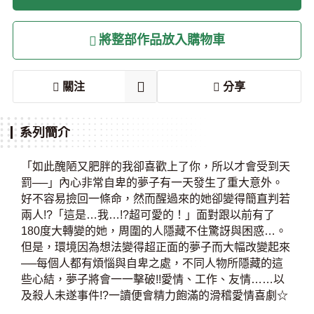
將整部作品放入購物車
關注
分享
系列簡介
「如此醜陋又肥胖的我卻喜歡上了你，所以才會受到天
罰──」內心非常自卑的夢子有一天發生了重大意外。
好不容易撿回一條命，然而醒過來的她卻變得簡直判若
兩人!?「這是…我…!?超可愛的！」面對跟以前有了
180度大轉變的她，周圍的人隱藏不住驚訝與困惑…。
但是，環境因為想法變得超正面的夢子而大幅改變起來
──每個人都有煩惱與自卑之處，不同人物所隱藏的這
些心結，夢子將會一一擊破!!愛情、工作、友情……以
及殺人未遂事件!?一讀便會精力飽滿的滑稽愛情喜劇☆