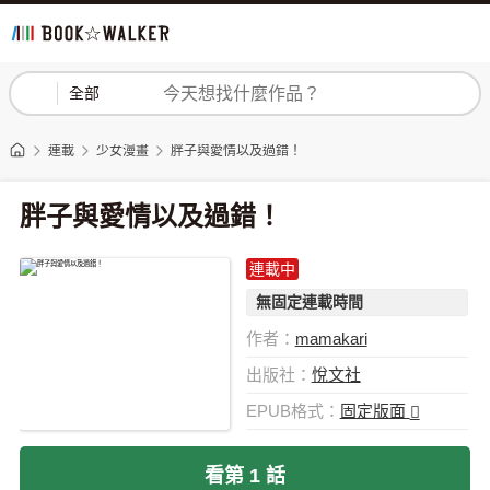
登入
註冊
全部
連載
少女漫畫
胖子與愛情以及過錯！
胖子與愛情以及過錯！
連載中
無固定連載時間
作者：
mamakari
出版社：
悅文社
EPUB格式：
固定版面
看第 1 話