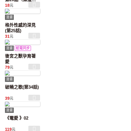
版）
18
元
漫畫
格外性感的深見
(第25話)
31
元
漫畫
紙電同步
後宮之獸孕育著
愛
79
元
漫畫
破曉之歌(第34話)
39
元
漫畫
《電愛 》02
119
元