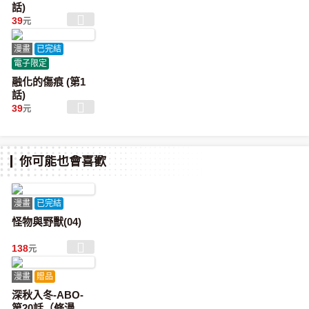
話)
39
元
漫畫
已完結
電子限定
融化的傷痕 (第1
話)
39
元
你可能也會喜歡
漫畫
已完結
怪物與野獸(04)
138
元
漫畫
贈品
深秋入冬-ABO-
第20話（條漫