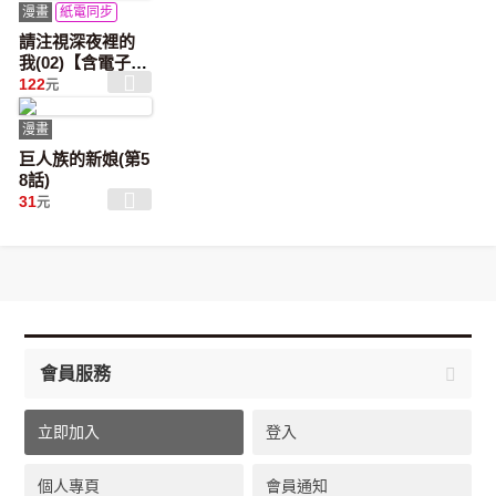
漫畫
紙電同步
請注視深夜裡的
我(02)【含電子限
定特典】
122
元
漫畫
巨人族的新娘(第5
8話)
31
元
會員服務
立即加入
登入
個人專頁
會員通知