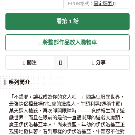
EPUB格式：
固定版面
看第 1 話
將整部作品放入購物車
關注
分享
系列簡介
「不錯耶，讓我成為你的女人吧！」圖謀征服異世界，
最強情侶檔登場!?社會的邊緣人‧牛頭利晃(通稱牛頭)
某天遭人槍殺，再次睜開眼睛時———竟然轉生到了遊
戲世界！而且在眼前的是他一直很崇拜的遊戲大魔頭‧
魔王伊伏洛基亞本人！尚未覺醒、年幼的伊伏洛基亞正
孤獨地發抖著。看到那樣的伊伏洛基亞，牛頭忍不住對