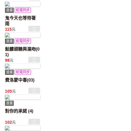
漫畫
紙電同步
鬼今天也等待著
雨
115
元
漫畫
紙電同步
骷髏頭糖與濕吻(0
1)
98
元
漫畫
紙電同步
費洛蒙中毒(03)
105
元
漫畫
對你的承諾 (4)
102
元