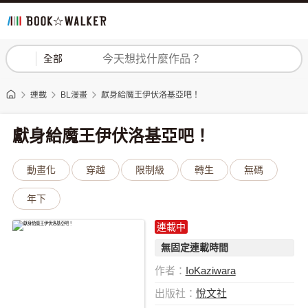
登入
註冊
全部
連載
BL漫畫
獻身給魔王伊伏洛基亞吧！
獻身給魔王伊伏洛基亞吧！
動畫化
穿越
限制級
轉生
無碼
年下
連載中
無固定連載時間
作者：
IoKaziwara
出版社：
悅文社