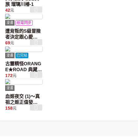
族 瑠璃川椿-1
42
元
漫畫
紙電同步
遭背叛的S級冒險
者決定跟心愛的
奴隸們組成奴隸
69
元
後宮公會(06)
漫畫
已完結
古靈精怪ORANG
E★ROAD 典藏版
(01)
172
元
漫畫
血姬夜交 (1)～真
祖之姬正值發情
期！
158
元