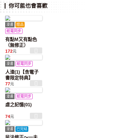
你可能也會喜歡
漫畫
贈品
紙電同步
有點M又有點色
（無修正）
172
元
漫畫
紙電同步
人渣(1)【含電子
書限定特典】
77
元
漫畫
紙電同步
虛之記憶(01)
74
元
漫畫
已完結
民法修正～一夫