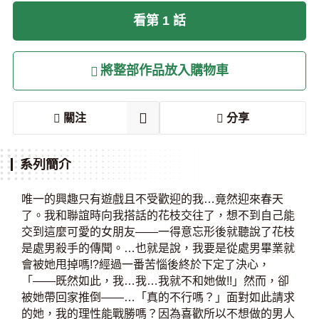
看第 1 話
將整部作品放入購物車
關注
分享
系列簡介
唯一的興趣只有遊戲且不受歡迎的我…竟然迎來春天
了。我和聯誼時向我搭話的花枝交往了，想不到自己能
交到這麼可愛的女朋友——一得意忘形後就聽說了花枝
是處男殺手的傳聞。…也就是說，我要是從處男畢業就
會被她甩掉嗎!?經過一番苦惱後終於下定了決心，
「——既然如此，我…我…我就不和她做!!」然而，卻
被她帶回家推倒——…「真的不行嗎？」面對如此請求
的她，我的理性能戰勝嗎？因為喜歡所以不想做的男人