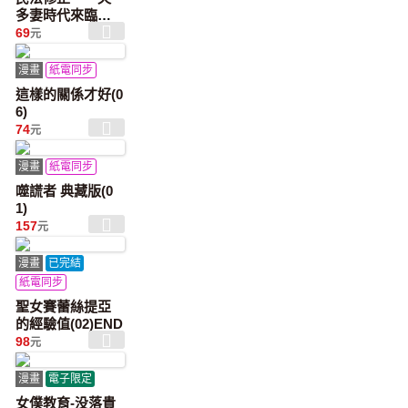
多妻時代來臨～(0
1)
69
元
漫畫
紙電同步
這樣的關係才好(0
6)
74
元
漫畫
紙電同步
噬謊者 典藏版(0
1)
157
元
漫畫
已完結
紙電同步
聖女賽蕾絲提亞
的經驗值(02)END
98
元
漫畫
電子限定
女僕教育-没落貴