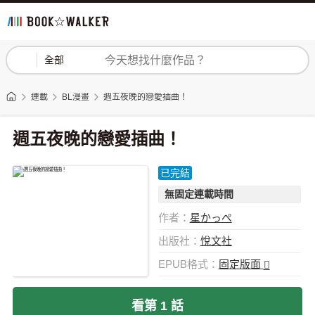
登入
註冊
全部
連載
BL漫畫
週五夜晚的戀愛插曲！
週五夜晚的戀愛插曲！
已完結
無固定連載時間
作者：
星かっぺ
出版社：
悅文社
EPUB格式：
固定版面
看第 1 話