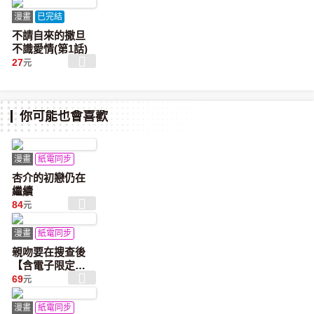
漫畫
已完結
不請自來的撒旦
不識愛情(第1話)
27
元
你可能也會喜歡
漫畫
紙電同步
杏介的初戀仍在
繼續
84
元
漫畫
紙電同步
親吻要在搜查後
【含電子限定特
典】
69
元
漫畫
紙電同步