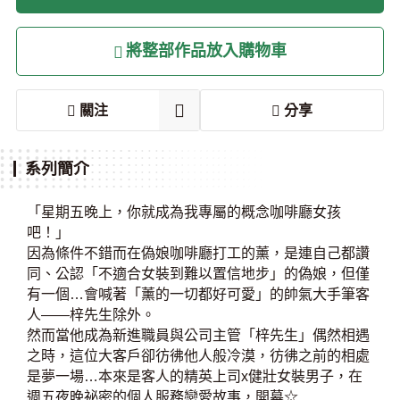
將整部作品放入購物車
關注
分享
系列簡介
「星期五晚上，你就成為我專屬的概念咖啡廳女孩
吧！」
因為條件不錯而在偽娘咖啡廳打工的薰，是連自己都讚
同、公認「不適合女裝到難以置信地步」的偽娘，但僅
有一個…會喊著「薰的一切都好可愛」的帥氣大手筆客
人――梓先生除外。
然而當他成為新進職員與公司主管「梓先生」偶然相遇
之時，這位大客戶卻彷彿他人般冷漠，彷彿之前的相處
是夢一場…本來是客人的精英上司x健壯女裝男子，在
週五夜晚祕密的個人服務戀愛故事，開幕☆