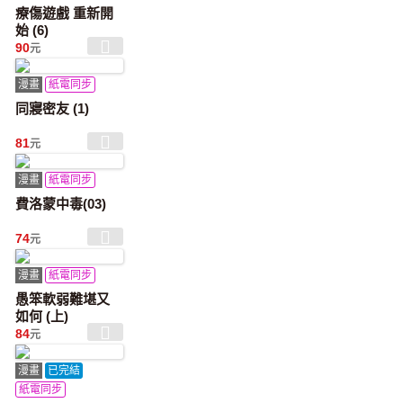
療傷遊戲 重新開
始 (6)
90
元
漫畫
紙電同步
同寢密友 (1)
81
元
漫畫
紙電同步
費洛蒙中毒(03)
74
元
漫畫
紙電同步
愚笨軟弱難堪又
如何 (上)
84
元
漫畫
已完結
紙電同步