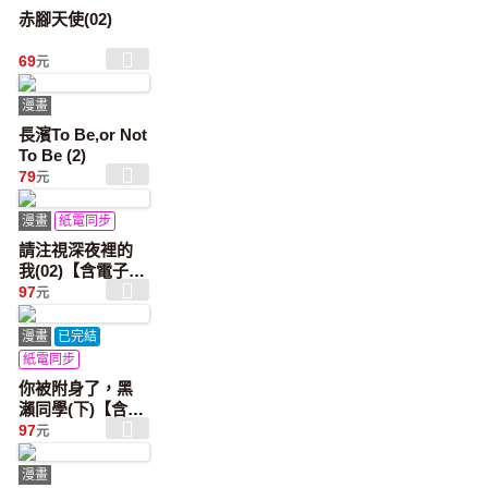
赤腳天使(02)
69
元
漫畫
長濱To Be,or Not
To Be (2)
79
元
漫畫
紙電同步
請注視深夜裡的
我(02)【含電子限
定特典】
97
元
漫畫
已完結
紙電同步
你被附身了，黑
瀨同學(下)【含電
子限定特典】
97
元
漫畫