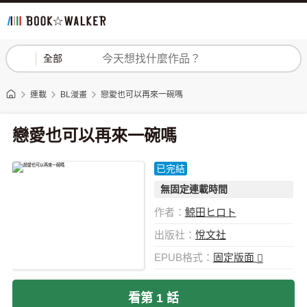
登入
註冊
全部
連載
BL漫畫
戀愛也可以再來一碗嗎
戀愛也可以再來一碗嗎
已完結
無固定連載時間
作者：
鯨田ヒロト
出版社：
悅文社
EPUB格式：
固定版面
看第 1 話