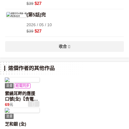
$27
$39
(第5話)完
2026 / 05 / 10
$27
$39
收合
這個作者的其他作品
漫畫
紙電同步
縈繞耳畔的應援
口號(全)【含電子
限定特典】
69
元
漫畫
芝和銀 (全)