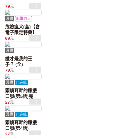
79
元
漫畫
紙電同步
危險瘋犬(全)【含
電子限定特典】
69
元
漫畫
誰才是我的王
子？ (全)
79
元
漫畫
已完結
縈繞耳畔的應援
口號(第5話)完
27
元
漫畫
已完結
縈繞耳畔的應援
口號(第4話)
27
元