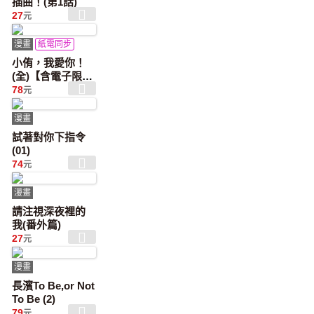
插曲！(第1話)
27
元
漫畫
紙電同步
小侑，我愛你！
(全)【含電子限定
特典】
78
元
漫畫
試著對你下指令
(01)
74
元
漫畫
請注視深夜裡的
我(番外篇)
27
元
漫畫
長濱To Be,or Not
To Be (2)
79
元