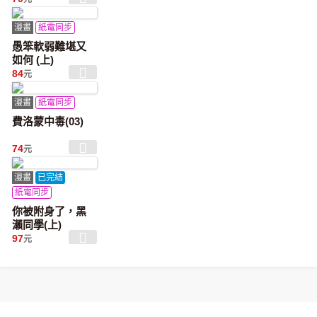
漫畫
紙電同步
愚笨軟弱難堪又
如何 (上)
84
元
漫畫
紙電同步
費洛蒙中毒(03)
74
元
漫畫
已完結
紙電同步
你被附身了，黑
瀨同學(上)
97
元