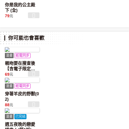
你是我的公主殿
下 (全)
79
元
你可能也會喜歡
漫畫
紙電同步
親吻要在搜查後
【含電子限定特
典】
69
元
漫畫
紙電同步
穿著羊皮的野獸(0
2)
88
元
漫畫
已完結
週五夜晚的戀愛