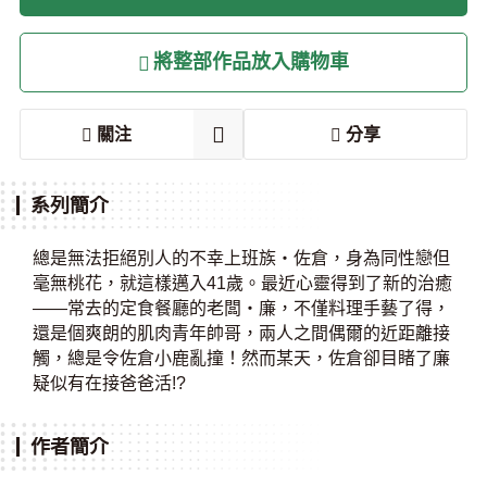
將整部作品放入購物車
關注
分享
系列簡介
總是無法拒絕別人的不幸上班族・佐倉，身為同性戀但
毫無桃花，就這樣邁入41歲。最近心靈得到了新的治癒
——常去的定食餐廳的老闆・廉，不僅料理手藝了得，
還是個爽朗的肌肉青年帥哥，兩人之間偶爾的近距離接
觸，總是令佐倉小鹿亂撞！然而某天，佐倉卻目睹了廉
疑似有在接爸爸活!?
作者簡介