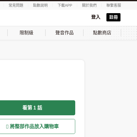
｜
常見問題
｜
點數說明
｜
下載APP
｜
關於我們
｜
聯繫客服
登入
註冊
限制級
聲音作品
點數商店
看第 1 話
將整部作品放入購物車