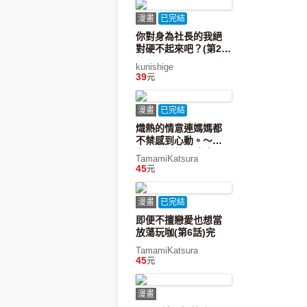
漫畫
已完結
你對身為社長的我絕
對硬不起來吧？(第25
話)完
kunishige
39
元
漫畫
已完結
熾熱的情意連媽媽都
不禁感到心動。～離
過一次婚的40歲女子
TamamiKatsura
的意料之外的戀愛煩
45
元
惱～(第14話)完
漫畫
已完結
即便不擅戀愛也想當
放蕩玩咖(第6話)完
TamamiKatsura
45
元
漫畫