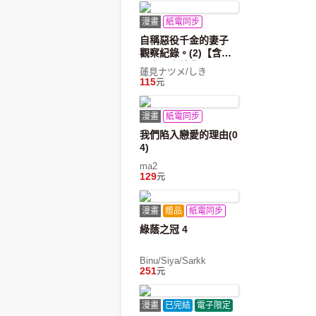
漫畫
紙電同步
自稱惡役千金的妻子
觀察紀錄。(2)【含電
子書限定特典】
蓮見ナツメ/しき
115
元
漫畫
紙電同步
我們陷入戀愛的理由(0
4)
ma2
129
元
漫畫
贈品
紙電同步
綠蔭之冠 4
Binu/Siya/Sarkk
251
元
漫畫
已完結
電子限定