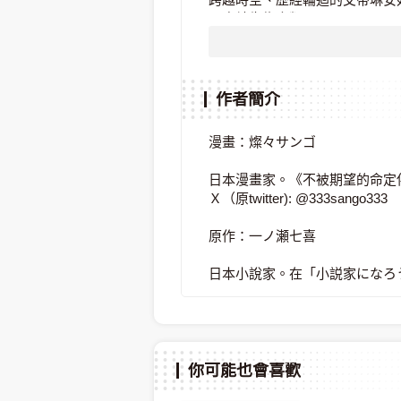
再度轉生為人類。
當她的手觸及那封來自龍族、
為尋找命定伴侶而舉辦的晚宴邀
前世的記憶隨之甦醒。
作者簡介
「一旦被找到，就會再次被殺掉
漫畫：燦々サンゴ
為了逃離這樣的命運，
日本漫畫家。《不被期望的命定
艾蒂琳安奴決心尋找生路。
Ｘ（原twitter): @333sango333
──隱藏在這封邀請函背後的
原作：一ノ瀬七喜
前世真相究竟是？
日本小說家。在「小説家になろ
你可能也會喜歡