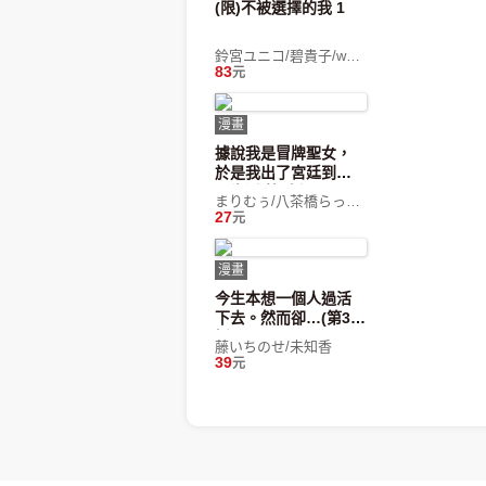
(限)不被選擇的我 1
鈴宮ユニコ/碧貴子/whimhalooo/小春日和
83
元
漫畫
據說我是冒牌聖女，
於是我出了宮廷到鄰
國生活 第5話
まりむぅ/八茶橋らっく/持月コモチ
27
元
漫畫
今生本想一個人過活
下去。然而卻…(第3
話)
藤いちのせ/未知香
39
元