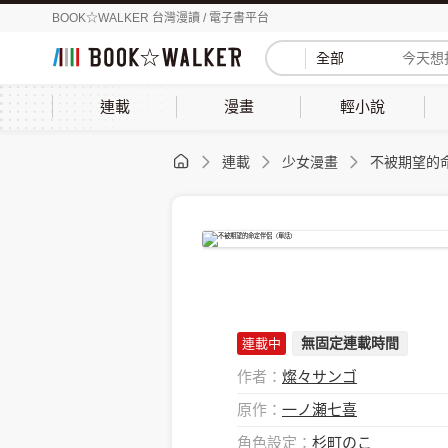
BOOK☆WALKER 台灣漫讀 / 電子書平台
全部
連載
漫畫
輕小說
連載
少女漫畫
不被期望的
無固定連載時間
連載中
作者：
燦々サンゴ
原作：
一ノ瀬七喜
角色設定：
杉町のこ