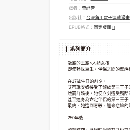
譯者：
曾紓宥
出版社：
台灣角川電子連載漫畫
EPUB格式：
固定版面
系列簡介
龍族的王族×人類女孩
即使轉世重生，伴侶之間的羈絆
在17歲生日的前夕，
艾蒂琳安奴接受了龍族第三王子
然而訂婚後，她便立刻遭受殘酷
甚至連身為命定伴侶的第三王子
最終，她遭到毒殺，迎來悲慘的
250年後──
跨越時空、歷經輪迴的艾蒂琳安