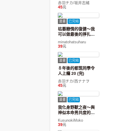
赤羽チカ/坂井志緒
45
元
漫畫
已完結
枯萎戀情的復健～我
可以做最後的掙扎
嗎？(第19話)完
minatohatsuharu
39
元
漫畫
已完結
８年後的都筑同學令
人上癮 20 (完)
赤羽チカ/西ナナヲ
45
元
漫畫
已完結
我化身野獸之夜～與
神似本命男共度的夜
晚，無法繼續當粉絲
KusunokiMoko
的我～(第7話)完
39
元