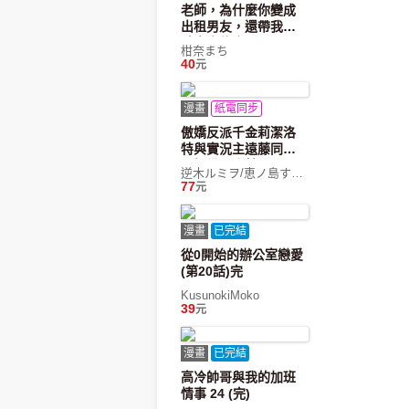
老師，為什麼你變成
出租男友，還帶我體
驗大人約會？ 6
柑奈まち
40
元
漫畫
紙電同步
傲嬌反派千金莉潔洛
特與實況主遠藤同學
及解說員小林同學(4)
逆木ルミヲ/恵ノ島すず/えいひ
77
元
漫畫
已完結
從0開始的辦公室戀愛
(第20話)完
KusunokiMoko
39
元
漫畫
已完結
高冷帥哥與我的加班
情事 24 (完)