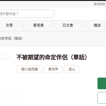
使用說明
文學
實用書
日文書
雜誌
命定伴侶（單話）
不被期望的命定伴侶（單話）
輕小說改編
異世界
虐心