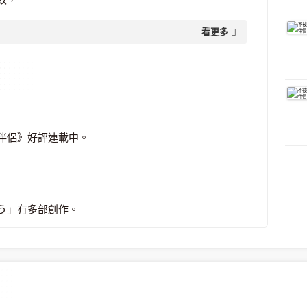
看更多
請函時，
……！」
伴侶》好評連載中。
う」有多部創作。