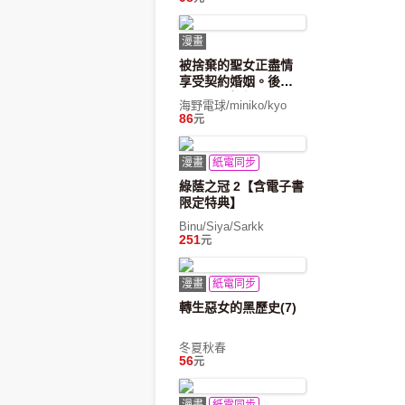
漫畫
被捨棄的聖女正盡情
享受契約婚姻。後悔
了？那又如何？ 2
海野電球/miniko/kyo
86
元
漫畫
紙電同步
綠蔭之冠 2【含電子書
限定特典】
Binu/Siya/Sarkk
251
元
漫畫
紙電同步
轉生惡女的黑歷史(7)
冬夏秋春
56
元