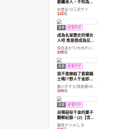
爵繼承人，不知為何
對我寵愛有加 (4)
水埜なつ/三沢ケイ
115
元
漫畫
紙電同步
成為名留歷史的壞女
人吧 愈是想成為反派
千金，王子的溺愛愈
保志あかり/大木戶いずみ/早瀬ジュン
是熱烈！ (5)
105
元
漫畫
紙電同步
我不是嫁給了貧窮騎
士嗎!?野人千金即使
成為皇太子妃也想獵
夏川そぞろ/宮前葵/ののまろ
龍 (1)
105
元
漫畫
紙電同步
自稱惡役千金的妻子
觀察紀錄。(2)【含電
子書限定特典】
蓮見ナツメ/しき