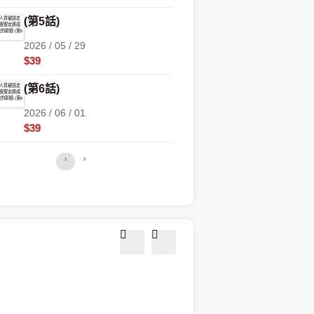
(第5話)
2026 / 05 / 29
$39
(第6話)
2026 / 06 / 01
$39
1
2