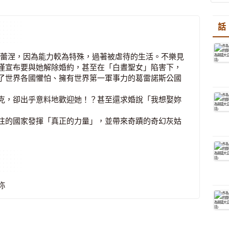
話
伊蕾涅，因為能力較為特殊，過著被虐待的生活。不樂見
僅宣布要與她解除婚約，甚至在「白晝聖女」陷害下，
了世界各國懼怕、擁有世界第一軍事力的葛雷諾斯公國
克，卻出乎意料地歡迎她！？甚至還求婚說「我想娶妳
往的國家發揮「真正的力量」，並帶來奇蹟的奇幻灰姑
弥