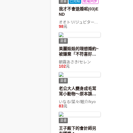
漫畫
已完結
紙電同步
我才不會退婚呢(03)E
ND
オオトリ/ジュピタースタジオ/Nardack
98
元
漫畫
美麗娃娃的理想婚約~
被嫌棄「不符喜好」
的娃娃公主露出真面
朝霧あさき/セレン
目之後，王子反而臉
102
元
紅心跳。真是惹人憐
愛！~ (1)
漫畫
老公大人變身成毛茸
茸小動物～原本誤會
我是惡女的他，似乎
いなる/菜々/眠介/kyo
早就發現是婆婆在說
83
元
謊～2
漫畫
王子殿下的會計師另