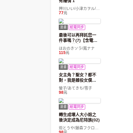
有隱情 1
押川いい/小津カヲル/jyutani/紅蠍
77
元
漫畫
紙電同步
最後可以再拜託您一
件事嗎？(7)【含電子
書限定特典】
ほおのきソラ/鳳ナナ
115
元
漫畫
紙電同步
女主角？聖女？都不
對，我是雜役女僕
（自豪）！@comic(0
螢子/あてきち/雪子
2)
98
元
漫畫
紙電同步
轉生成壞人大小姐之
後決定成為尼特族(02)
炬とうや/藤森フクロウ/八美☆わん
98
元