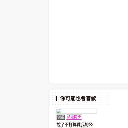
你可能也會喜歡
漫畫
紙電同步
說了不打算愛我的公